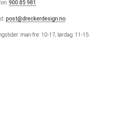
fon:
900 85 981
st:
post@dreckerdesign.no
gstider: man-fre: 10-17, lørdag: 11-15.