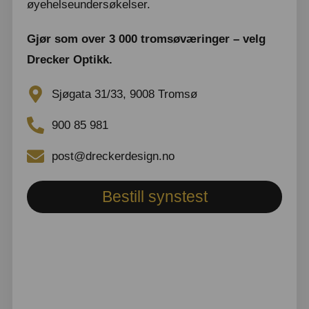
øyehelseundersøkelser.
Gjør som over 3 000 tromsøværinger – velg
Drecker Optikk.
Sjøgata 31/33, 9008 Tromsø
900 85 981
post@dreckerdesign.no
Bestill synstest