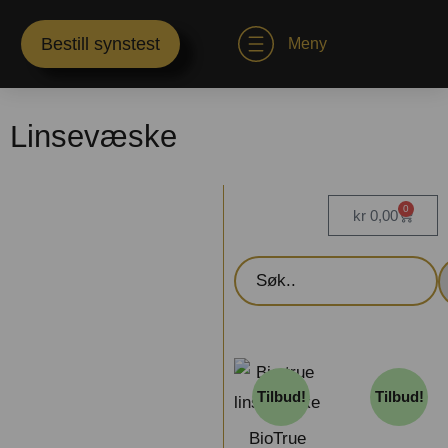
Bestill synstest
Meny
Linsevæske
0
kr
0,00
Tilbud!
Tilbud!
BioTrue