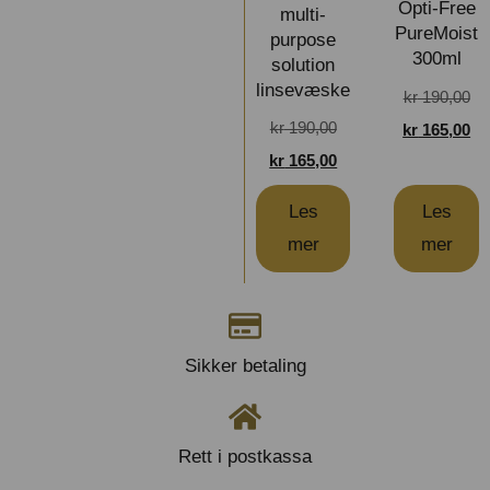
Opti-Free
multi-
PureMoist
purpose
300ml
solution
linsevæske
kr
190,00
kr
190,00
kr
165,00
kr
165,00
Les
Les
mer
mer
Sikker betaling
Rett i postkassa