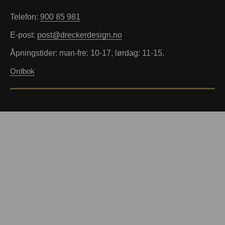
Telefon:
900 85 981
E-post:
post@dreckerdesign.no
Åpningstider: man-fre: 10-17, lørdag: 11-15.
Ordbok