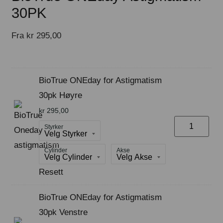
30PK
Fra
kr
295,00
BioTrue ONEday for Astigmatism
30pk Høyre
kr
295,00
Styrker
Cylinder
Akse
Resett
BioTrue ONEday for Astigmatism
30pk Venstre