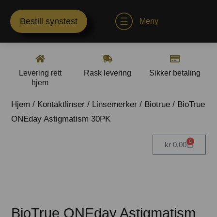
Bestill synstest
Meny
Levering rett
Rask levering
Sikker betaling
hjem
Hjem
/
Kontaktlinser
/
Linsemerker
/
Biotrue
/ BioTrue
ONEday Astigmatism 30PK
0
kr
0,00
BioTrue ONEday Astigmatism