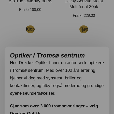
BioTrue ONEday 30PK
1-Day Acuvue Moist
Multifocal 30pk
Fra
kr
199,00
Fra
kr
229,00
Kjøp
Kjøp
Optiker i Tromsø sentrum
Hos Drecker Optikk finner du autoriserte optikere
i Tromsø sentrum. Med over 100 års erfaring
hjelper vi deg med synstest, briller og
kontaktlinser, og tilbyr også moderne og grundige
øyehelseundersøkelser.
Gjør som over 3 000 tromsøværinger – velg
Drecker Optikk.