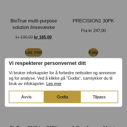
BioTrue multi-purpose
PRECISION1 30PK
solution linsevæske
Fra
kr
247,00
kr
190,00
kr
165,00
Les mer
Kjøp
Vi respekterer personvernet ditt
Vi bruker inforkapsler for å forbedre nettsiden og annonser
og for analyse. Ved å klikke på "Godta", samtykker du til
bruk av infokapsler.
Les mer
Avvis
Godta
Tilpass