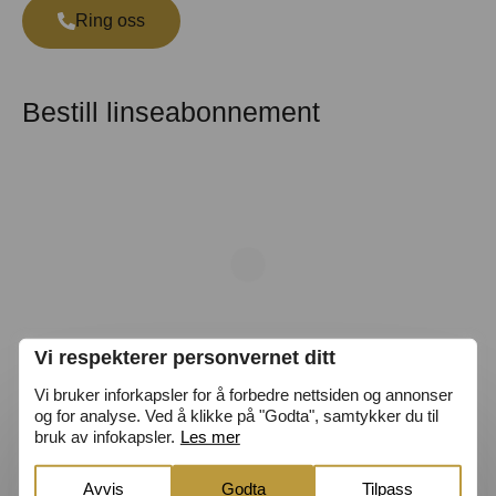
Ring oss
Bestill linseabonnement
Vi respekterer personvernet ditt
Vi bruker inforkapsler for å forbedre nettsiden og annonser
og for analyse. Ved å klikke på "Godta", samtykker du til
bruk av infokapsler.
Les mer
Optiker i Tromsø sentrum
Avvis
Godta
Tilpass
Hos Drecker Optikk finner du autoriserte optikere