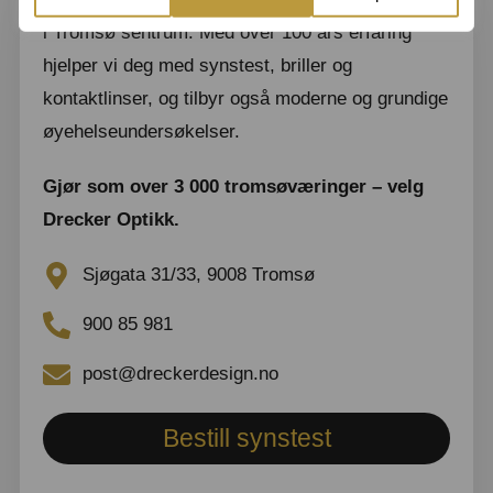
i Tromsø sentrum. Med over 100 års erfaring
hjelper vi deg med synstest, briller og
kontaktlinser, og tilbyr også moderne og grundige
øyehelseundersøkelser.
Gjør som over 3 000 tromsøværinger – velg
Drecker Optikk.
Sjøgata 31/33, 9008 Tromsø
900 85 981
post@dreckerdesign.no
Bestill synstest