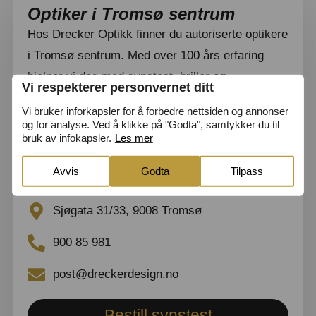
Optiker i Tromsø sentrum
Hos Drecker Optikk finner du autoriserte optikere
i Tromsø sentrum. Med over 100 års erfaring
hjelper vi deg med synstest, briller og
Vi respekterer personvernet ditt
kontaktlinser, og tilbyr også moderne og grundige
Vi bruker inforkapsler for å forbedre nettsiden og annonser
øyehelseundersøkelser.
og for analyse. Ved å klikke på "Godta", samtykker du til
bruk av infokapsler.
Les mer
Gjør som over 3 000 tromsøværinger – velg
Avvis
Godta
Tilpass
Drecker Optikk.
Sjøgata 31/33, 9008 Tromsø
900 85 981
post@dreckerdesign.no
Bestill synstest