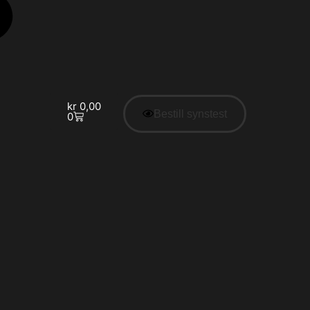
kr
0,00
Bestill synstest
0