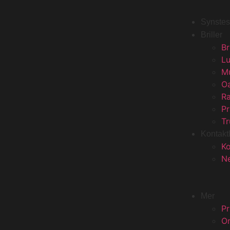
Synstes
Briller
Br
L
M
O
R
P
Tr
Kontakt
Ko
Ne
Mer
Pr
O