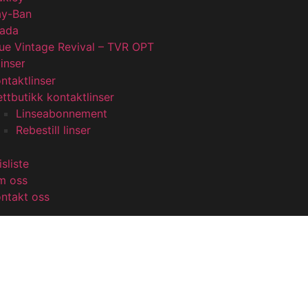
ay-Ban
rada
ue Vintage Revival – TVR OPT
linser
ntaktlinser
ttbutikk kontaktlinser
Linseabonnement
Rebestill linser
isliste
m oss
ntakt oss