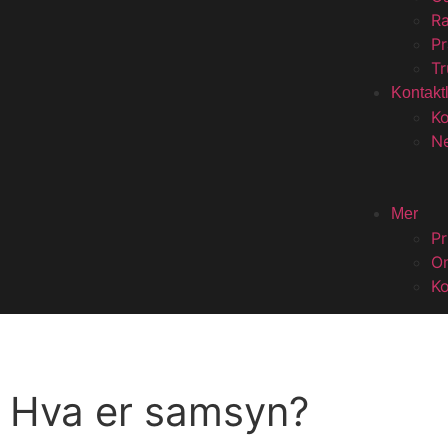
R
P
Tr
Kontakt
Ko
Ne
Mer
Pr
O
Ko
Hva er samsyn?