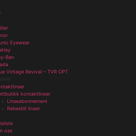
t
iller
unor
unic Eyewear
akley
ay-Ban
rada
ue Vintage Revival – TVR OPT
linser
ntaktlinser
ttbutikk kontaktlinser
Linseabonnement
Rebestill linser
isliste
m oss