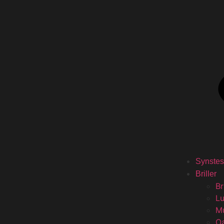
Synstes
Briller
Br
L
M
O