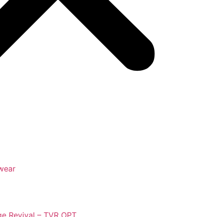
wear
ge Revival – TVR OPT