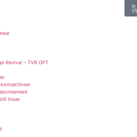
kr
0
wear
ge Revival – TVR OPT
er
 kontaktlinser
eabonnement
ill linser
s