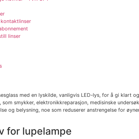
er
 kontaktlinser
eabonnement
ill linser
s
sglass med en lyskilde, vanligvis LED-lys, for å gi klart og
, som smykker, elektronikkreparasjon, medisinske undersø
lse og belysning, noe som reduserer anstrengelse for øyn
 for lupelampe