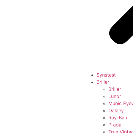
Synstest
Briller
Briller
Lunor
Munic Eye
Oakley
Ray-Ban
Prada
True Vinta