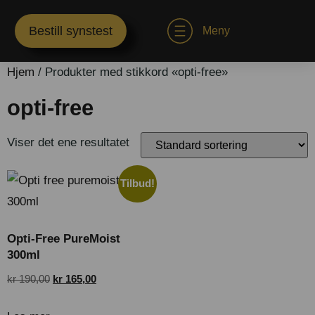
Bestill synstest
Meny
Hjem
/ Produkter med stikkord «opti-free»
opti-free
Viser det ene resultatet
Tilbud!
Opti-Free PureMoist
300ml
kr
190,00
kr
165,00