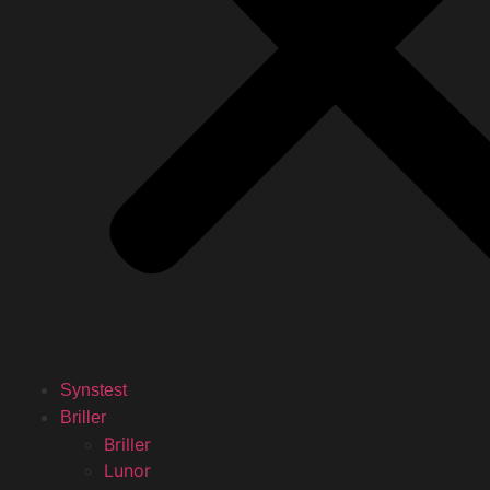
Synstest
Briller
Briller
Lunor