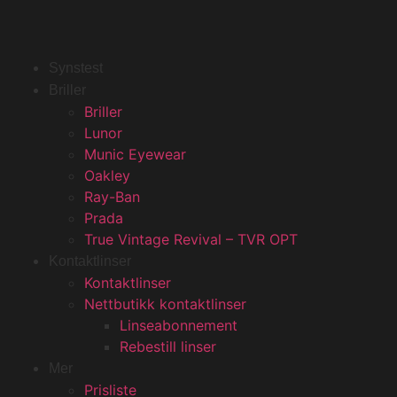
Skip
to
content
Synstest
Briller
Briller
Lunor
Munic Eyewear
Oakley
Ray-Ban
Prada
True Vintage Revival – TVR OPT
Kontaktlinser
Kontaktlinser
Nettbutikk kontaktlinser
Linseabonnement
Rebestill linser
Mer
Prisliste