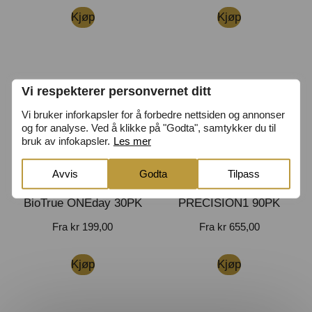
Kjøp
Kjøp
Vi respekterer personvernet ditt
Vi bruker inforkapsler for å forbedre nettsiden og annonser
og for analyse. Ved å klikke på "Godta", samtykker du til
bruk av infokapsler.
Les mer
Avvis
Godta
Tilpass
BioTrue ONEday 30PK
PRECISION1 90PK
Fra
kr
199,00
Fra
kr
655,00
Kjøp
Kjøp