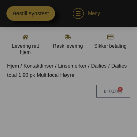
Bestill synstest
Meny
Levering rett
Rask levering
Sikker betaling
hjem
Hjem
/
Kontaktlinser
/
Linsemerker
/
Dailies
/ Dailies
total 1 90 pk Multifocal Høyre
0
kr
0,00