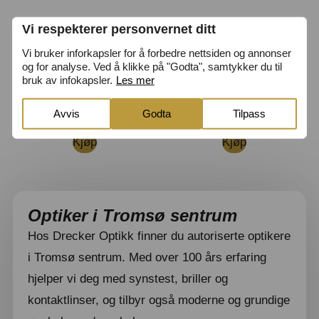
Vi respekterer personvernet ditt
1-DAY ACUVUE MOIST
DAILIES AQUA
Vi bruker inforkapsler for å forbedre nettsiden og annonser
30P
COMFORT PLUS Toric
og for analyse. Ved å klikke på "Godta", samtykker du til
30P
bruk av infokapsler.
Les mer
Fra
kr
207,00
Fra
kr
326,00
Avvis
Godta
Tilpass
Kjøp
Kjøp
Optiker i Tromsø sentrum
Hos Drecker Optikk finner du autoriserte optikere
i Tromsø sentrum. Med over 100 års erfaring
hjelper vi deg med synstest, briller og
kontaktlinser, og tilbyr også moderne og grundige