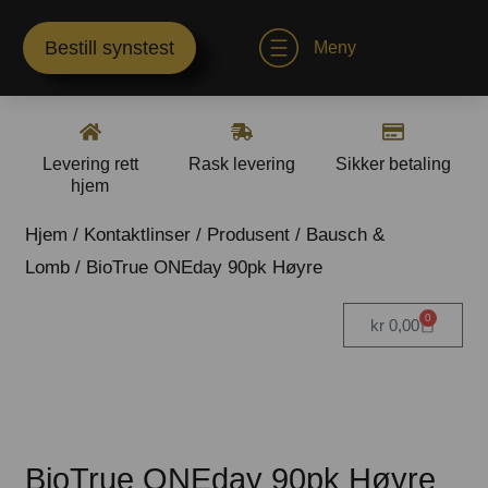
Bestill synstest
Meny
Levering rett
Rask levering
Sikker betaling
hjem
Hjem
/
Kontaktlinser
/
Produsent
/
Bausch &
Lomb
/ BioTrue ONEday 90pk Høyre
0
kr
0,00
BioTrue ONEday 90pk Høyre