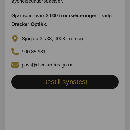
øyehelseundersøkelser.
Gjør som over 3 000 tromsøværinger – velg
Drecker Optikk.
Sjøgata 31/33, 9008 Tromsø
900 85 981
post@dreckerdesign.no
Bestill synstest