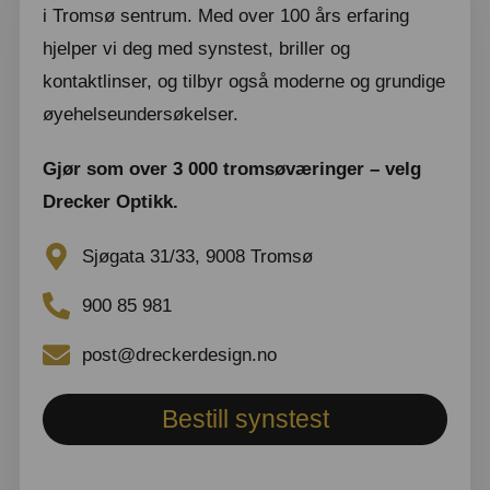
i Tromsø sentrum. Med over 100 års erfaring
hjelper vi deg med synstest, briller og
kontaktlinser, og tilbyr også moderne og grundige
øyehelseundersøkelser.
Gjør som over 3 000 tromsøværinger – velg
Drecker Optikk.
Sjøgata 31/33, 9008 Tromsø
900 85 981
post@dreckerdesign.no
Bestill synstest