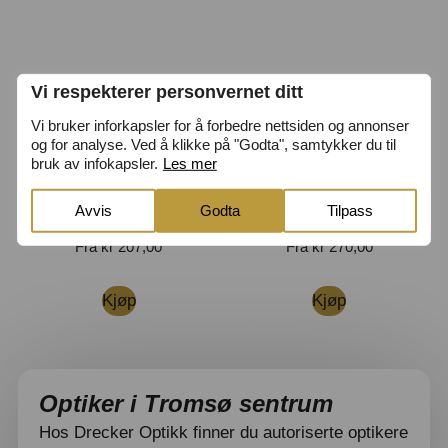
Vi respekterer personvernet ditt
Vi bruker inforkapsler for å forbedre nettsiden og annonser
og for analyse. Ved å klikke på "Godta", samtykker du til
bruk av infokapsler.
Les mer
1-DAY ACUVUE MOIST
1-Day Acuvue Oasys
Avvis
Godta
Tilpass
30P
with HydraLuxe 30P
Fra
kr
207,00
Fra
kr
270,00
Kjøp
Kjøp
Optiker i Tromsø sentrum
Hos Drecker Optikk finner du autoriserte optikere