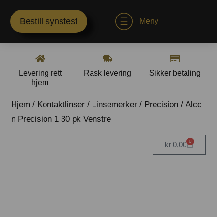
Bestill synstest
Meny
Levering rett
Rask levering
Sikker betaling
hjem
Hjem
/
Kontaktlinser
/
Linsemerker
/
Precision
/ Alco
n Precision 1 30 pk Venstre
0
kr
0,00