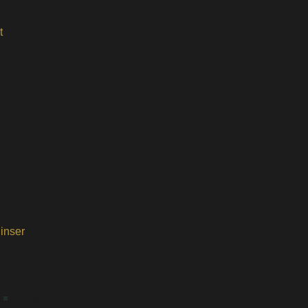
t
iller
unor
unic Eyewear
akley
ay-Ban
rada
rue Vintage Revival – TVR OPT
linser
ntaktlinser
ttbutikk kontaktlinser
Linseabonnement