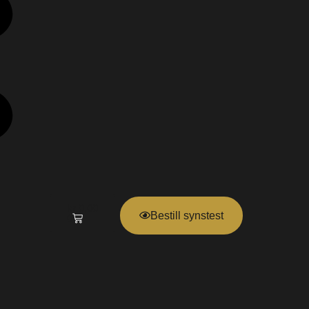
kr
0,00
Bestill synstest
0