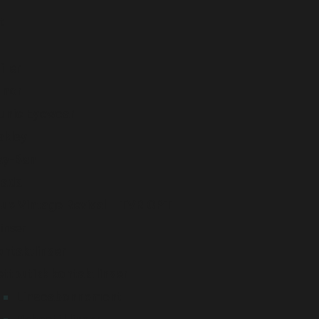
t
iller
unor
unic Eyewear
akley
ay-Ban
rada
rue Vintage Revival – TVR OPT
linser
ntaktlinser
ttbutikk kontaktlinser
Linseabonnement