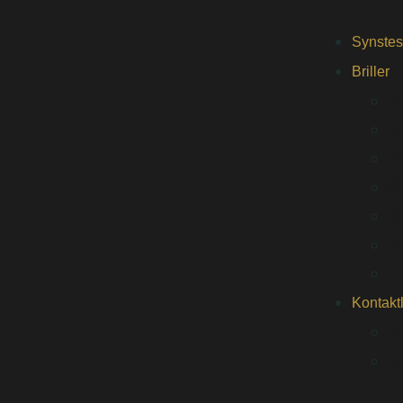
Synstes
Briller
Br
L
M
O
R
P
T
Kontakt
Ko
Ne