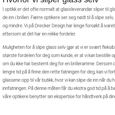
I optikk er det ofte normalt at glassleverandør sliper til g
de inn i brillen. Færre optikere ser seg nødt til å slipe selv
og mindre. Vi på Drecker Design har lenge forsøkt å ivare
ettersom at det har en rekke fordeler.
Muligheten for å slipe glass selv gjør at vi er svært fleksib
største fordelen for deg som kunde, er at vi kan bestille 
om du ikke har bestemt deg for en brilleramme. Dersom d
lengre tid på å finne den rette fatningen for deg, kan vi for
glassene opp til vår butikk, hvor vi kan slipe de inn når du 
innfatningen. På denne måten får du ekstra god tid på å
våre optikere benytter sin ekspertise for håndtverk på dine 