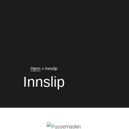
Rebestill linser
isliste
m oss
ontakt oss
Hjem
»
Innslip
Innslip