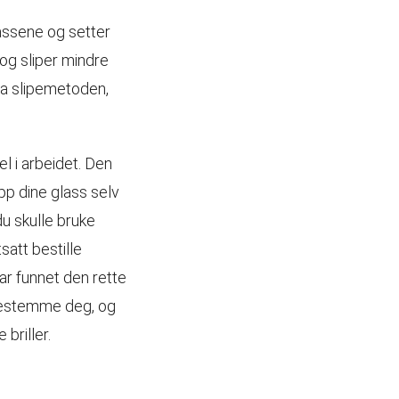
lassene og setter
, og sliper mindre
ta slipemetoden,
el i arbeidet. Den
opp dine glass selv
u skulle bruke
tsatt bestille
har funnet den rette
 bestemme deg, og
briller.